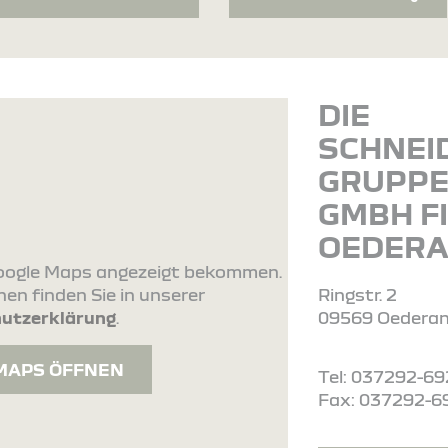
DIE
SCHNEI
GRUPP
GMBH FI
OEDER
 Google Maps angezeigt bekommen.
en finden Sie in unserer
Ringstr. 2
utzerklärung
.
09569 Oedera
MAPS ÖFFNEN
Tel: 037292-69
Fax: 037292-6