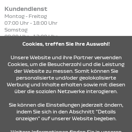
Kundendienst
Montag - Freitag
07:00 Uhr - 18:00 Uhr
Samstag
08:00 Uhr - 12:00 Uhr
Cookies, treffen Sie Ihre Auswahl!
KONTAKT & ANFAHRT
Unsere Website und ihre Partner verwenden
Cookies, um die Besucherzahl und die Leistung
der Website zu messen. Somit können Sie
personalisierte und/oder geolokalisierte
ÖFFNUNGSZEITEN
Werbung und Inhalte erhalten sowie mit diesen
über die sozialen Netzwerke interagieren.
STANDORTE
Sie können die Einstellungen jederzeit ändern,
indem Sie sich in den Abschnitt "Details
anzeigen" auf unserer Website begeben.
Weitere Informationen finden Sie in unseren